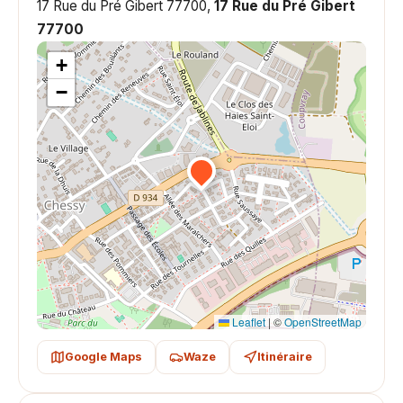
17 Rue du Pré Gibert 77700,
17 Rue du Pré Gibert
77700
+
−
Leaflet
|
©
OpenStreetMap
Google Maps
Waze
Itinéraire