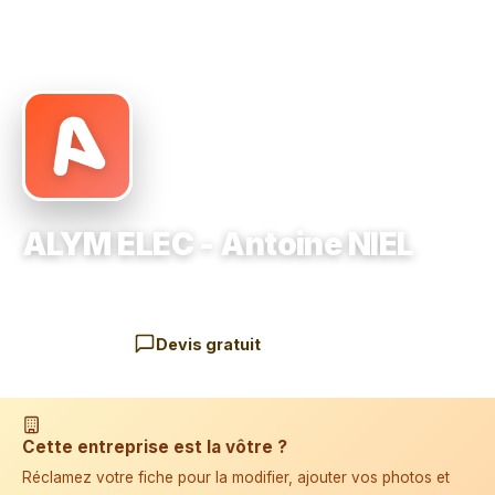
Accueil
›
Électricien
›
17 Rue du Pré Gibert 77700
›
ALYM ELEC - Antoine NIEL
ALYM ELEC - Antoine NIEL
Électricien
17 Rue du Pré Gibert 77700
Devis gratuit
Cette entreprise est la vôtre ?
Réclamez votre fiche pour la modifier, ajouter vos photos et