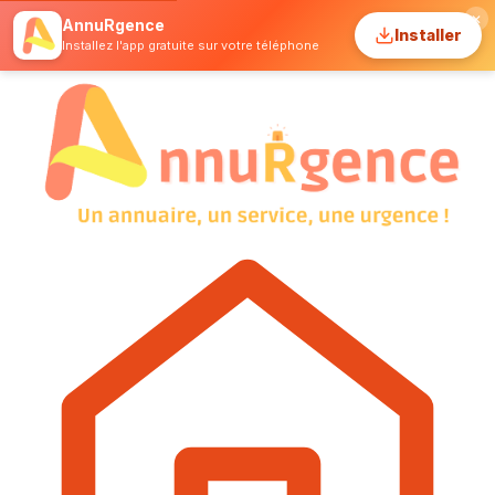
✕
AnnuRgence
Installer
Installez l'app gratuite sur votre téléphone