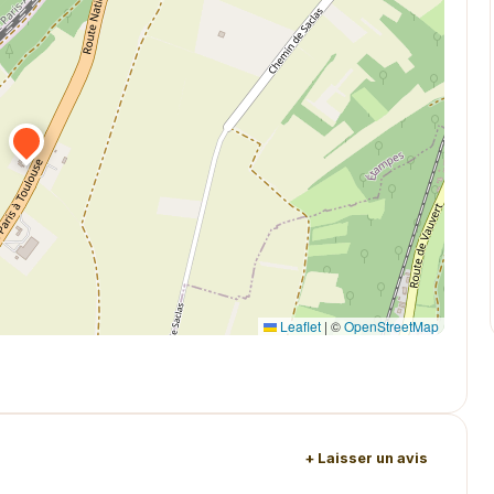
Leaflet
|
©
OpenStreetMap
+ Laisser un avis