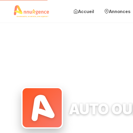
Accueil
Annonces
Accueil
Annonces
Mise en avant
Blog
Accueil
›
Garage automobile
›
91150 Étampes
›
AUTO OUEST 
Contact
Ajouter une annonce
AUTO OU
Se connecter
Garage automobile
91150
S'inscrire