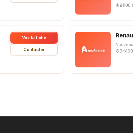
91100 
Renau
Voir la fiche
Nouveau
Contacter
94400 