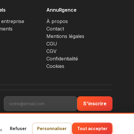
els
AnnuRgence
 entreprise
À propos
ments
Contact
Mentions légales
CGU
CGV
Confidentialité
Cookies
S'inscrire
Refuser
Personnaliser
Tout accepter
ce