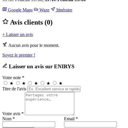
Leaflet
|
©
OpenStreetMap
Google Maps
Waze
Itinéraire
+
Avis clients (0)
−
+ Laisser un avis
Aucun avis pour le moment.
Soyez le premier !
Laisser un avis sur ENIRYS
Votre note *
★
★
★
★
★
Titre de l'avis
Votre avis *
Nom *
Email *