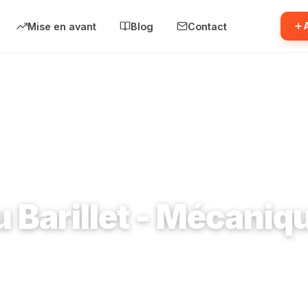
Mise en avant
Blog
Contact
e du Barillet - Mécanique Générale
 Barillet - Mécaniq
 Corbeil-Essonnes