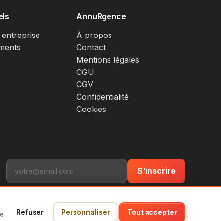
els
AnnuRgence
 entreprise
À propos
ments
Contact
Mentions légales
CGU
CGV
Confidentialité
Cookies
S'inscrire
Refuser
Personnaliser
Tout accepter
ce