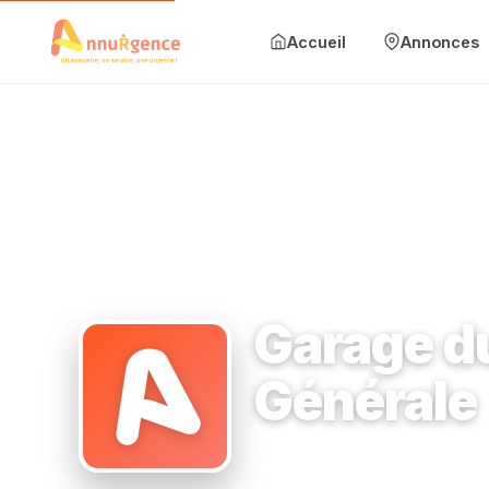
Accueil
Annonces
Accueil
Annonces
Mise en avant
Blog
Accueil
›
Garage automobile
›
91100 Corbeil-Essonnes
›
Garag
Contact
Garage du
Ajouter une annonce
Générale
Se connecter
Garage automobile
91100
S'inscrire