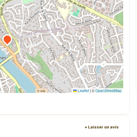
Leaflet
|
©
OpenStreetMap
+ Laisser un avis