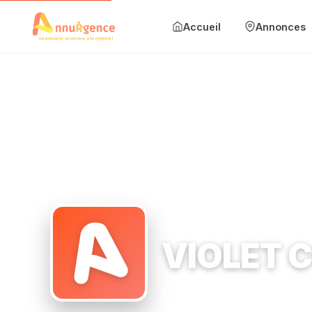
Accueil
Annonces
Accueil
Annonces
Mise en avant
Blog
Accueil
›
Couvreur
›
Z.I. SURVILLE 77130
›
VIOLET COUVERTU
Contact
Ajouter une annonce
VIOLET 
Se connecter
Couvreur
Z.I. SURVILLE 7
S'inscrire