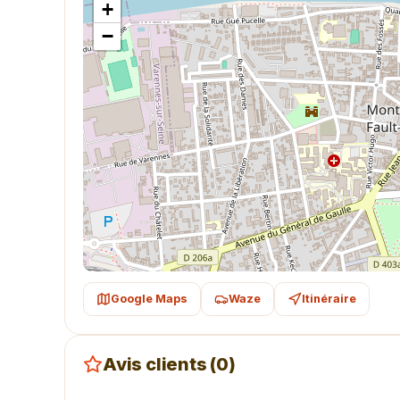
+
−
Google Maps
Waze
Itinéraire
Avis clients (0)