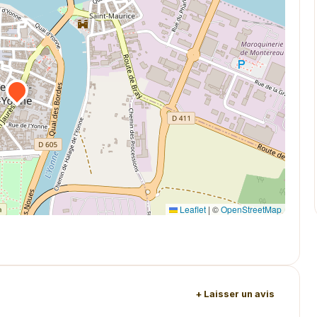
Leaflet
|
©
OpenStreetMap
+ Laisser un avis