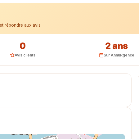
et répondre aux avis.
0
2 ans
Avis clients
Sur AnnuRgence