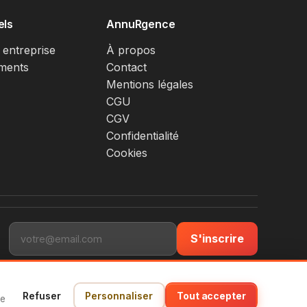
els
AnnuRgence
 entreprise
À propos
ments
Contact
Mentions légales
CGU
CGV
Confidentialité
Cookies
S'inscrire
Refuser
Personnaliser
Tout accepter
ce