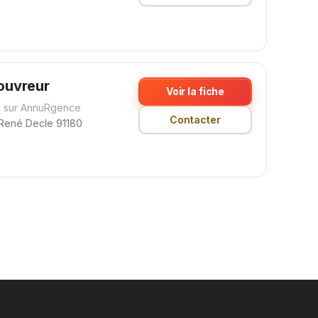
uvreur
Voir la fiche
 sur AnnuRgence
Contacter
René Decle 91180