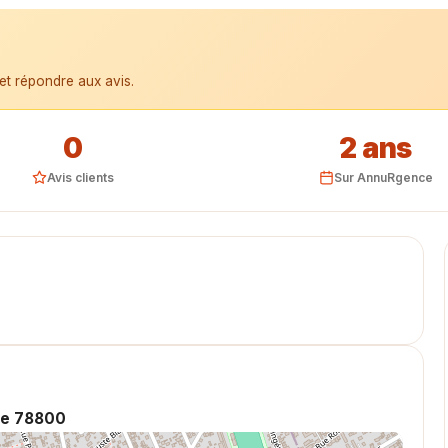
et répondre aux avis.
0
2 ans
Avis clients
Sur AnnuRgence
se 78800