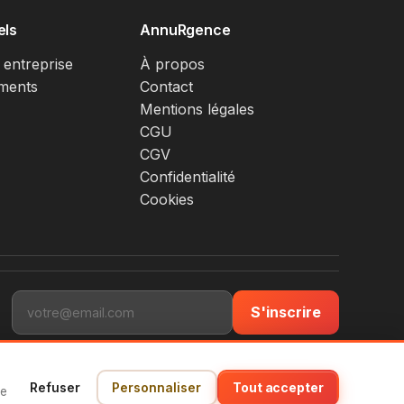
els
AnnuRgence
 entreprise
À propos
ments
Contact
Mentions légales
CGU
CGV
Confidentialité
Cookies
S'inscrire
Refuser
Personnaliser
Tout accepter
ce