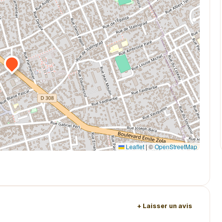
Leaflet
|
©
OpenStreetMap
+ Laisser un avis