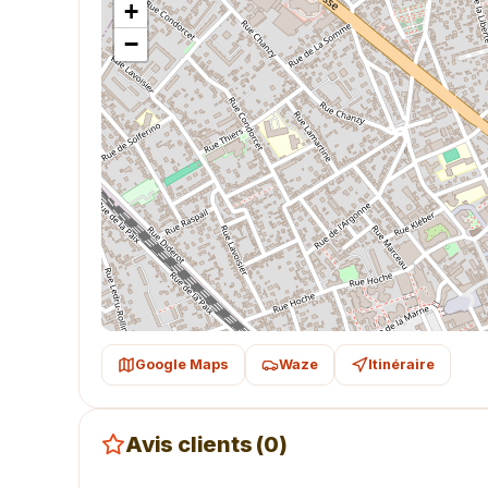
+
−
Google Maps
Waze
Itinéraire
Avis clients (0)