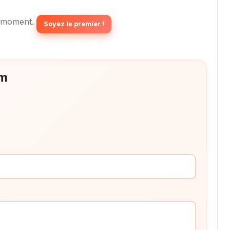
 moment.
Soyez le premier !
rm