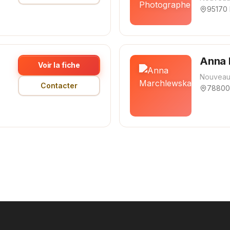
95170 
Anna 
Voir la fiche
Nouveau
Contacter
78800 