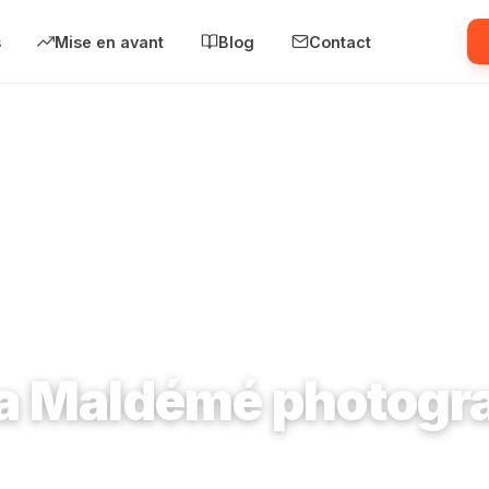
s
Mise en avant
Blog
Contact
démé photographe
a Maldémé photogr
morency