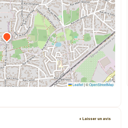
Leaflet
|
©
OpenStreetMap
+ Laisser un avis