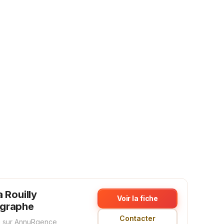
a Rouilly
Voir la fiche
graphe
Contacter
 sur AnnuRgence