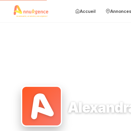
Accueil
Annonce
Accueil
Annonces
Mise en avant
Blog
Accueil
›
Photographe
›
95160 Montmorency
›
Alexandra Mal
Contact
Ajouter une annonce
Alexandr
Se connecter
Photographe
95160 Mont
S'inscrire