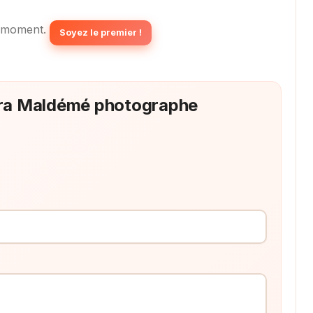
 moment.
Soyez le premier !
ndra Maldémé photographe