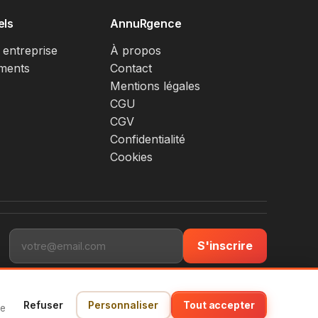
els
AnnuRgence
 entreprise
À propos
ments
Contact
Mentions légales
CGU
CGV
Confidentialité
Cookies
S'inscrire
Refuser
Personnaliser
Tout accepter
ce