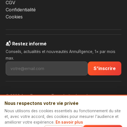
CGV
Confidentialité
Cookies
📬 Restez informé
Conseils, actualités et nouveautés AnnuRgence, 1× par mois
max.
S'inscrire
© 2026 AnnuRgence — Tous droits réservés.
Nous respectons votre vie privée
📱 Installer l'application
Fait avec ❤️ en France · 3 000+ professionnels inscrits
Nous utilisons des cookies essentiels au fonctionnement du site
et, avec votre accord, des cookies pour mesurer l'audience et
améliorer votre expérience.
En savoir plus