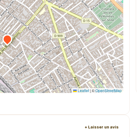
Leaflet
|
©
OpenStreetMap
+ Laisser un avis