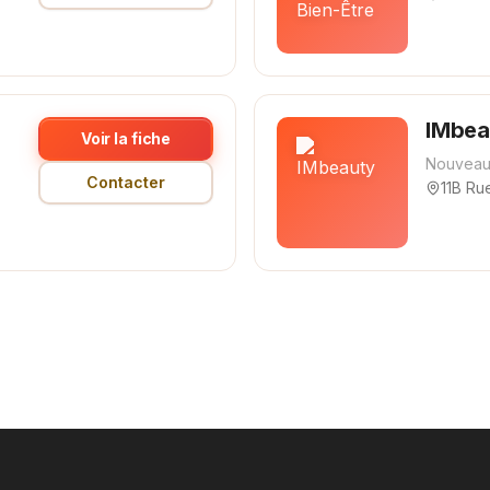
IMbea
Voir la fiche
Nouveau
Contacter
11B Ru