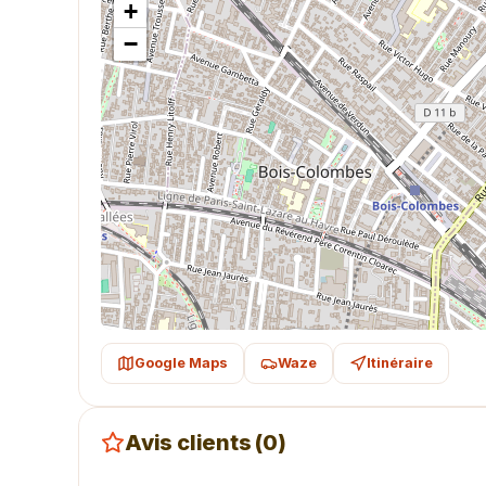
+
−
Google Maps
Waze
Itinéraire
Avis clients (0)