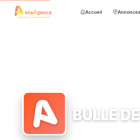
Accueil
Annonce
Accueil
Annonces
Mise en avant
Blog
Accueil
›
Institut de beauté
›
67 Rue des Bourguignons 9227
Contact
Ajouter une annonce
BULLE DE
Se connecter
Institut de beauté
67 Rue
S'inscrire