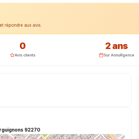
et répondre aux avis.
0
2 ans
Avis clients
Sur AnnuRgence
urguignons 92270