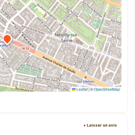
Leaflet
|
©
OpenStreetMap
+ Laisser un avis