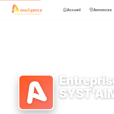
Accueil
Annonces
Accueil
Annonces
Mise en avant
Blog
Accueil
›
Ménage et entretien
›
92200 Neuilly-sur-Seine
›
Ent
Contact
Entrepris
Ajouter une annonce
SYST'AIME
Se connecter
Ménage et entretien
9220
S'inscrire