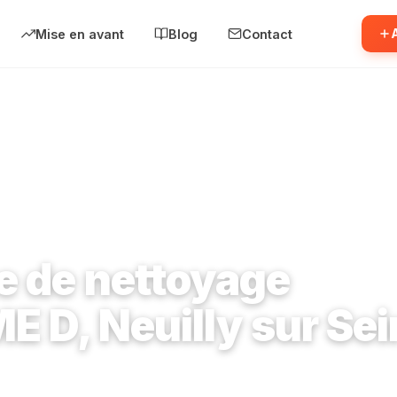
Mise en avant
Blog
Contact
reprise de nettoyage SYST'AIME D, Neuilly sur Seine
e de nettoyage
 D, Neuilly sur Sei
0 Neuilly-sur-Seine