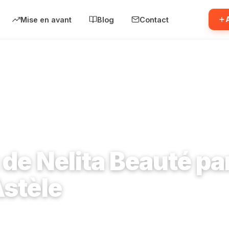
Mise en avant
Blog
Contact
800
›
Le Chalet de Nelita Beauté par Élodie d'Astèle
 de Nelita Beauté pa
Astèle
v. du Général Leclerc 91800