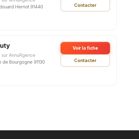
Contacter
Edouard Herriot 91440
uty
Voir la fiche
 sur AnnuRgence
Contacter
e de Bourgogne 91130