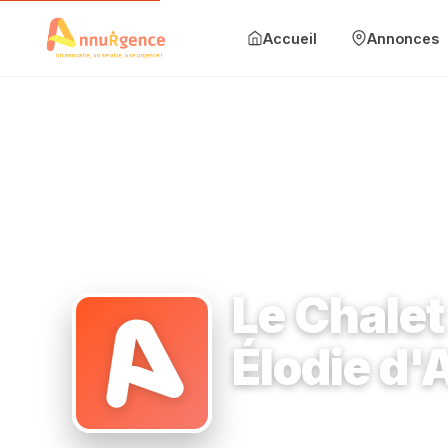
Accueil
Annonces
Accueil
Annonces
Mise en avant
Blog
Accueil
›
Institut de beauté
›
4 bis Av. du Général Leclerc 91
Contact
Le Chalet
Ajouter une annonce
Élodie d'
Se connecter
Institut de beauté
4 bis A
S'inscrire