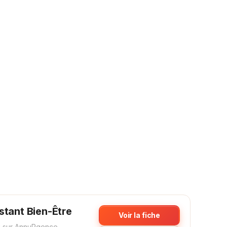
stant Bien-Être
Voir la fiche
 sur AnnuRgence