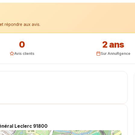
et répondre aux avis.
0
2 ans
Avis clients
Sur AnnuRgence
Général Leclerc 91800