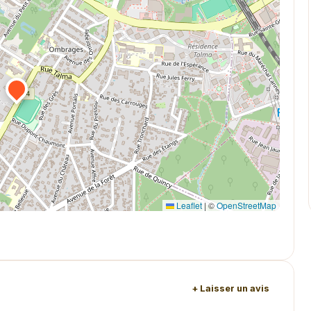
Leaflet
|
©
OpenStreetMap
+ Laisser un avis