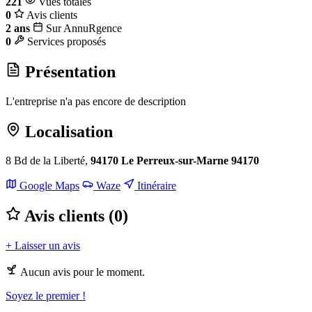
221
Vues totales
0
Avis clients
2 ans
Sur AnnuRgence
0
Services proposés
Présentation
L'entreprise n'a pas encore de description
Localisation
8 Bd de la Liberté,
94170 Le Perreux-sur-Marne 94170
Leaflet
|
©
OpenStreetMap
Google Maps
Waze
Itinéraire
+
Avis clients (0)
−
+ Laisser un avis
Aucun avis pour le moment.
Soyez le premier !