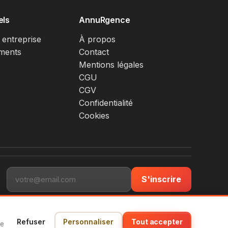
els
AnnuRgence
 entreprise
À propos
ments
Contact
Mentions légales
CGU
CGV
Confidentialité
Cookies
S'inscrire
Refuser
Personnaliser
Tout accepter
ce