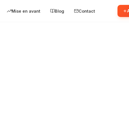
Mise en avant
Blog
Contact
 0.7 94200
›
Pleingaz
rès Parc Mure - Module 0.7 94200