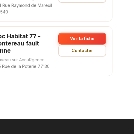
4 Rue Raymond de Mareuil
1540
c Habitat 77 -
Voir la fiche
ntereau fault
nne
Contacter
veau sur AnnuRgence
5 Rue de la Poterie 77130