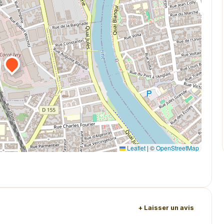
Leaflet
|
©
OpenStreetMap
+ Laisser un avis