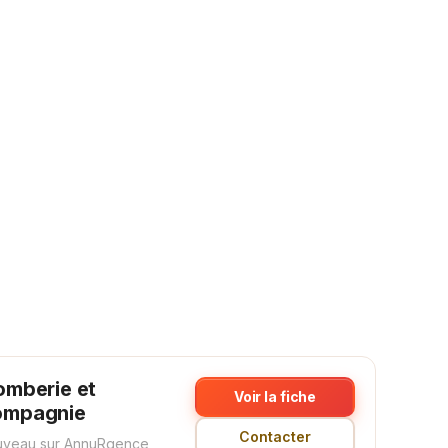
omberie et
Voir la fiche
ompagnie
Contacter
veau sur AnnuRgence