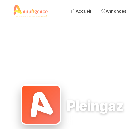
Accueil
Annonces
Accueil
Annonces
Mise en avant
Blog
Accueil
›
Plombier
›
avenue Jean Jaurès Parc Mure - Module
Contact
Ajouter une annonce
Pleingaz
Se connecter
Plombier
avenue Jean Jau
S'inscrire