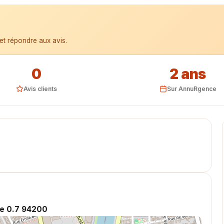
et répondre aux avis.
0
2 ans
Avis clients
Sur AnnuRgence
le 0.7 94200