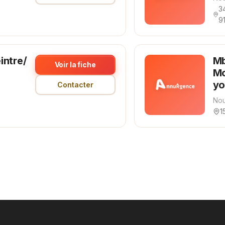
3
9
intre/
Mb
Voir la fiche
Mo
yo
Contacter
Nou
1