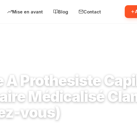
Mise en avant
Blog
Contact
esse A Prothesiste Capillaire et Mammaire Médicalisé Clamart (sur rend
 A Prothesiste Capil
ire Médicalisé Cla
dez-vous)
Chef de ville 92140