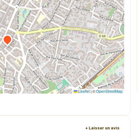
Leaflet
|
©
OpenStreetMap
+ Laisser un avis