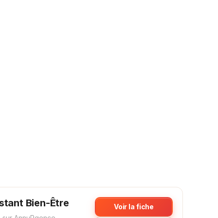
stant Bien-Être
Voir la fiche
 sur AnnuRgence