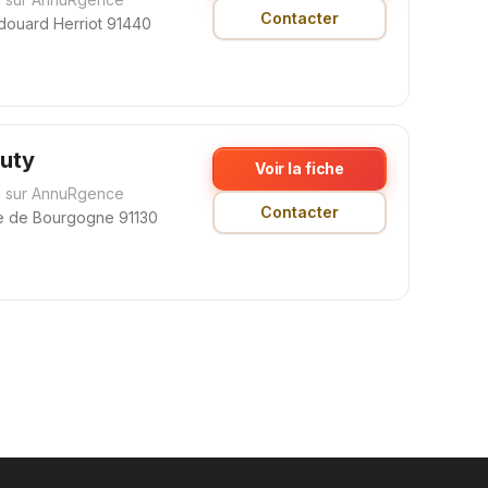
Contacter
Edouard Herriot 91440
uty
Voir la fiche
 sur AnnuRgence
Contacter
e de Bourgogne 91130