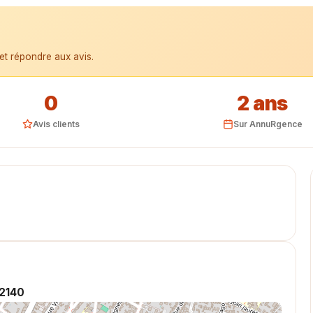
et répondre aux avis.
0
2 ans
Avis clients
Sur AnnuRgence
92140