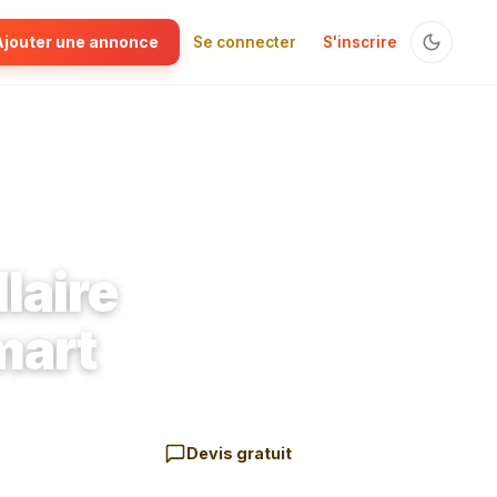
Ajouter une annonce
Se connecter
S'inscrire
ez-vous)
laire
mart
Devis gratuit