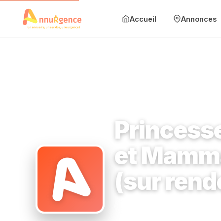
Accueil
Annonces
Accueil
Annonces
Mise en avant
Accueil
›
Institut de beauté
›
15 Rue Chef de ville 92140
›
Princ
Blog
Princesse
Contact
et Mamma
Ajouter une annonce
(sur ren
Se connecter
Institut de beauté
15 Rue 
S'inscrire