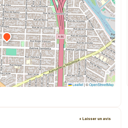
Leaflet
|
©
OpenStreetMap
+ Laisser un avis