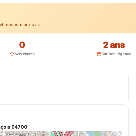
et répondre aux avis.
0
2 ans
Avis clients
Sur AnnuRgence
nçois 94700