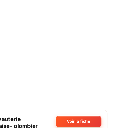
yauterie
Voir la fiche
aise- plombier