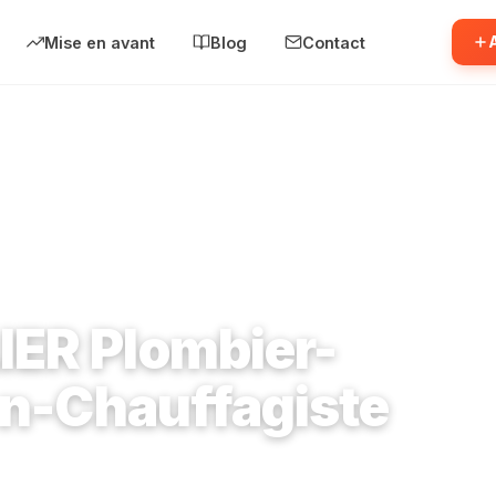
Mise en avant
Blog
Contact
R Plombier-Electricien-Chauffagiste
ER Plombier-
en-Chauffagiste
ançois 94700