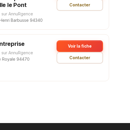
lle le Pont
Contacter
 sur AnnuRgence
Henri Barbusse 94340
ntreprise
Voir la fiche
 sur AnnuRgence
Contacter
e Royale 94470