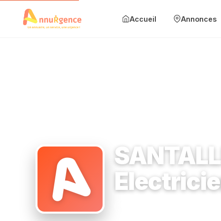
Accueil
Annonces
Accueil
Annonces
Mise en avant
Blog
Accueil
›
Plombier
›
92 Rue Roger François 94700
›
SANTALLIE
Contact
SANTALLI
Ajouter une annonce
Electrici
Se connecter
Plombier
92 Rue Roger Fr
S'inscrire