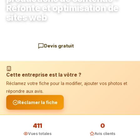
Refonte et optimisation de
sites web
📱 Installer l'application
Agence de marketing
75008 Paris
Devis gratuit
Cette entreprise est la vôtre ?
Réclamez votre fiche pour la modifier, ajouter vos photos et
répondre aux avis.
Réclamer la fiche
411
0
Vues totales
Avis clients