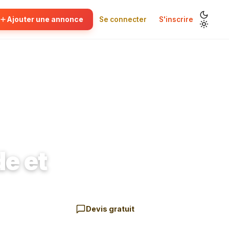
Ajouter une annonce
Se connecter
S'inscrire
ure 91
de et
Devis gratuit