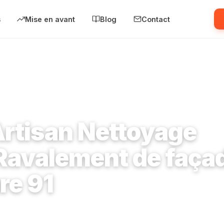
s
Mise en avant
Blog
Contact
50
›
Zugetta Artisan Nettoyage Toiture - Ravalement de façade et Couvert
Artisan Nettoyage
 Ravalement de faça
re 91
mandant Mouchotte 91550