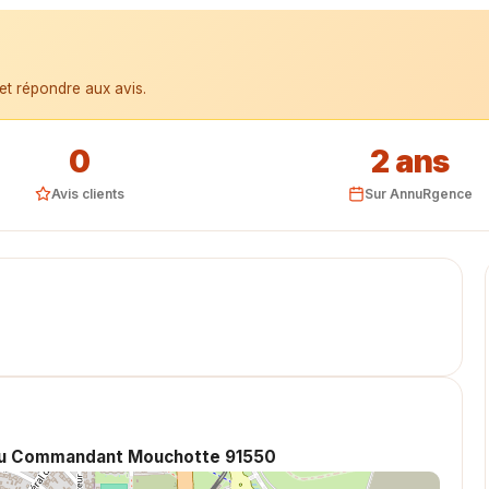
et répondre aux avis.
0
2 ans
Avis clients
Sur AnnuRgence
 du Commandant Mouchotte 91550