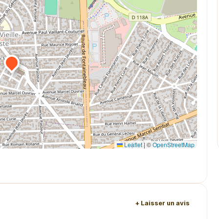
Leaflet
|
©
OpenStreetMap
+ Laisser un avis