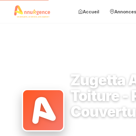
Accueil
Annonce
Accueil
Annonces
Mise en avant
Accueil
›
Couvreur
›
1 allée du Commandant Mouchotte 915
Blog
Zugetta 
Contact
Toiture -
Ajouter une annonce
Couvertu
Se connecter
Couvreur
1 allée du Com
S'inscrire