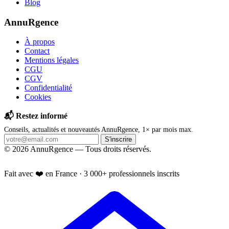
Blog
AnnuRgence
À propos
Contact
Mentions légales
CGU
CGV
Confidentialité
Cookies
📬 Restez informé
Conseils, actualités et nouveautés AnnuRgence, 1× par mois max.
S'inscrire
© 2026 AnnuRgence — Tous droits réservés.
📱 Installer l'application
Fait avec ❤️ en France · 3 000+ professionnels inscrits